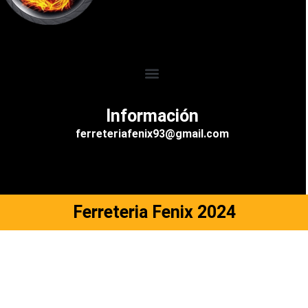
M
e
n
Información
u
ferreteriafenix93@gmail.com
Ferreteria Fenix 2024