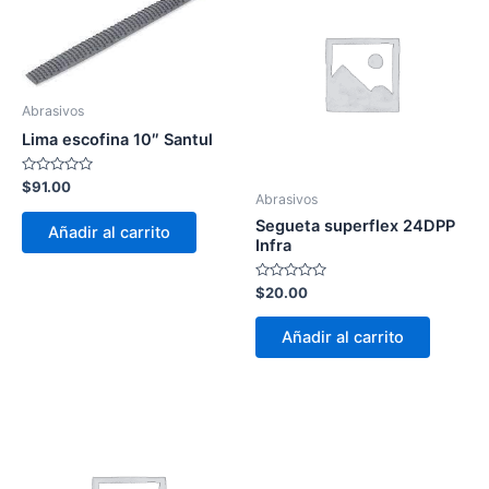
Abrasivos
Lima escofina 10″ Santul
Valorado
$
91.00
con
Abrasivos
0
Segueta superflex 24DPP
de
Añadir al carrito
5
Infra
Valorado
$
20.00
con
0
de
Añadir al carrito
5