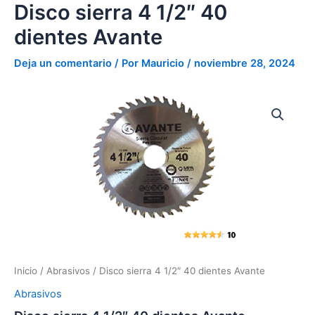
1/2"
Disco sierra 4 1/2″ 40
Ir
40
al
dientes Avante
dientes
contenido
Avante
cantidad
Deja un comentario
/ Por
Mauricio
/
noviembre 28, 2024
Disco
sierra
4
1/2"
40
dientes
Avante
cantidad
Inicio
/
Abrasivos
/ Disco sierra 4 1/2″ 40 dientes Avante
Abrasivos