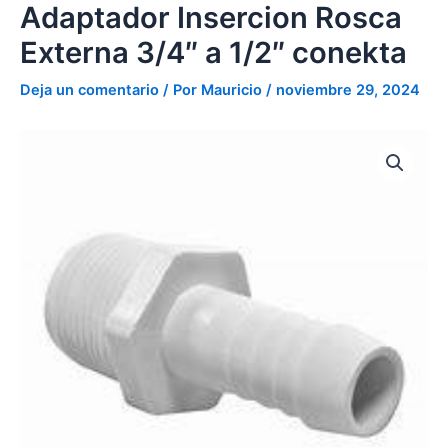
Externa
Adaptador Insercion Rosca
Ir
3/4"
al
Externa 3/4″ a 1/2″ conekta
a
contenido
1/2"
conekta
Deja un comentario
/ Por
Mauricio
/
noviembre 29, 2024
cantidad
Adaptador
Insercion
Rosca
Externa
3/4"
a
1/2"
conekta
cantidad