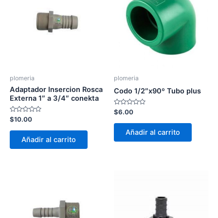
plomeria
plomeria
Adaptador Insercion Rosca
Codo 1/2″x90º Tubo plus
Externa 1″ a 3/4″ conekta
Valorado
$
6.00
con
Valorado
$
10.00
0
con
de
0
Añadir al carrito
5
de
Añadir al carrito
5