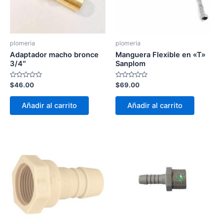
plomeria
plomeria
Adaptador macho bronce
Manguera Flexible en «T»
3/4″
Sanplom
Valorado
Valorado
$
46.00
$
69.00
con
con
0
0
de
de
Añadir al carrito
Añadir al carrito
5
5