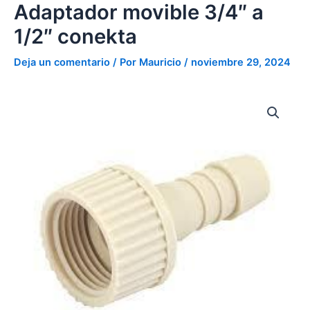
a
Adaptador movible 3/4″ a
Ir
1/2"
al
1/2″ conekta
conekta
contenido
cantidad
Deja un comentario
/ Por
Mauricio
/
noviembre 29, 2024
Adaptador
movible
3/4"
a
1/2"
conekta
cantidad