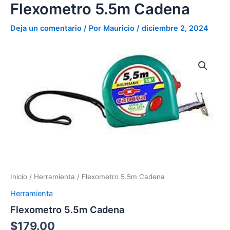
cantidad
Flexometro 5.5m Cadena
Ir
al
Deja un comentario
/ Por
Mauricio
/
diciembre 2, 2024
contenido
Flexometro
5.5m
Cadena
cantidad
Inicio
/
Herramienta
/ Flexometro 5.5m Cadena
Herramienta
Flexometro 5.5m Cadena
$
179.00