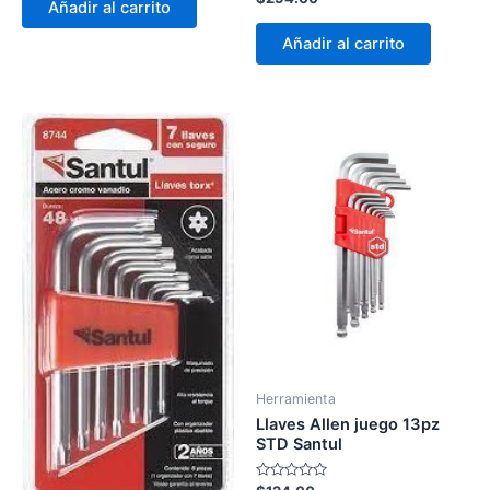
Añadir al carrito
con
5
0
de
Añadir al carrito
5
Herramienta
Llaves Allen juego 13pz
STD Santul
Valorado