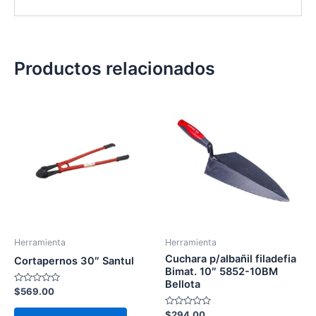
Productos relacionados
Herramienta
Herramienta
Cuchara p/albañil filadefia
Cortapernos 30″ Santul
Bimat. 10″ 5852-10BM
Bellota
Valorado
$
569.00
con
0
Valorado
$
294.00
de