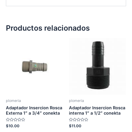
Productos relacionados
plomeria
plomeria
Adaptador Insercion Rosca
Adaptador Insercion Rosca
Externa 1″ a 3/4″ conekta
interna 1″ a 1/2″ conekta
Valorado
Valorado
$
10.00
$
11.00
con
con