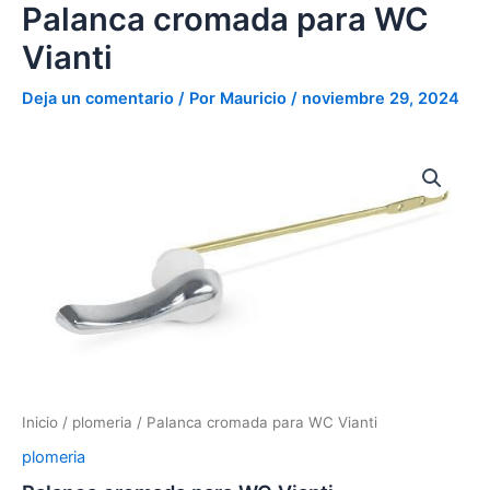
WC
Palanca cromada para WC
Ir
Vianti
al
Vianti
cantidad
contenido
Deja un comentario
/ Por
Mauricio
/
noviembre 29, 2024
Palanca
cromada
para
WC
Vianti
cantidad
Inicio
/
plomeria
/ Palanca cromada para WC Vianti
plomeria