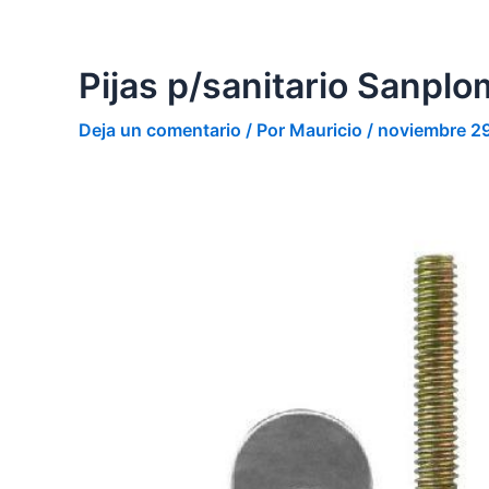
Ir
al
contenido
Pijas p/sanitario Sanplo
Deja un comentario
/ Por
Mauricio
/
noviembre 2