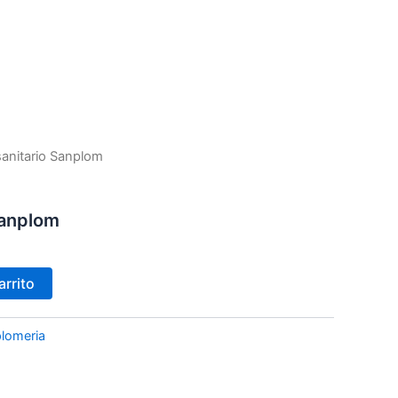
/sanitario Sanplom
Sanplom
arrito
plomeria