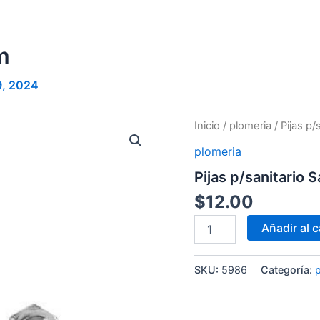
m
9, 2024
Pijas
Inicio
/
plomeria
/ Pijas p
p/sanitario
plomeria
Sanplom
cantidad
Pijas p/sanitario 
$
12.00
Añadir al c
SKU:
5986
Categoría: