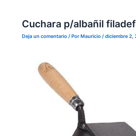
Ir
al
contenido
Cuchara p/albañil filade
Deja un comentario
/ Por
Mauricio
/
diciembre 2,