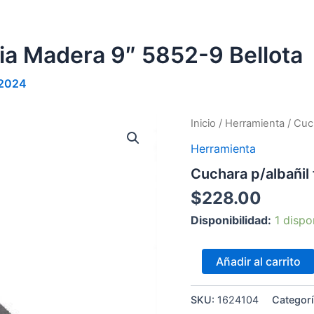
fia Madera 9″ 5852-9 Bellota
 2024
Cuchara
Inicio
/
Herramienta
/ Cuch
p/albañil
Herramienta
filadefia
Madera
Cuchara p/albañil 
9"
5852-
$
228.00
9
Bellota
Disponibilidad:
1 dispo
cantidad
Añadir al carrito
SKU:
1624104
Categor