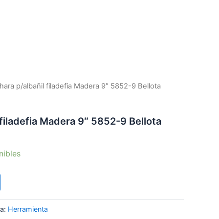
9"
5852-
9
Bellota
cantidad
ara p/albañil filadefia Madera 9″ 5852-9 Bellota
filadefia Madera 9″ 5852-9 Bellota
nibles
ía:
Herramienta