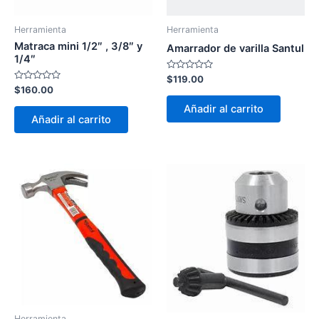
Herramienta
Herramienta
Matraca mini 1/2″ , 3/8″ y
Amarrador de varilla Santul
1/4″
Valorado
$
119.00
con
Valorado
$
160.00
0
con
de
0
Añadir al carrito
5
de
Añadir al carrito
5
Herramienta