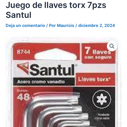
torx
Juego de llaves torx 7pzs
Ir
7pzs
al
Santul
Santul
contenido
cantidad
Deja un comentario
/ Por
Mauricio
/
diciembre 2, 2024
Juego
de
llaves
torx
7pzs
Santul
cantidad